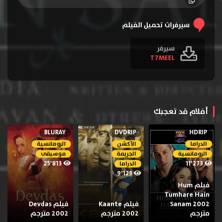
سيرفرات تحميل الفيلم
سيرفر
T7MEEL
أفلام قد تعجبك
BLURAY
DVDRIP
HDRIP
الدراما
الأكشن
الرومانسية
الرومانسية
الجريمة
موسيقى
25٬813
11٬273
الدراما
9٬123
فيلم Hum
Tumhare Hain
Sanam 2002
فيلم Kaante
فيلم Devdas
مترجم
2002 مترجم
2002 مترجم