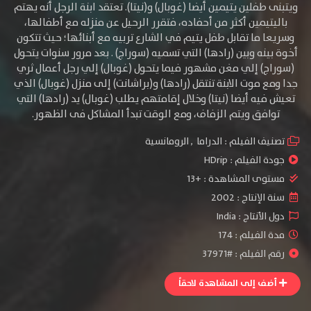
ويتبنى طفلين يتيمين أيضا (غوبال) و(نيتا). تعتقد ابنة الرجل أنه يهتم
باليتيمين أكثر من أحفاده، فتقرر الرحيل عن منزله مع أطفالها،
وسريعا ما تقابل طفل يتيم في الشارع تربيه مع أبنائها؛ حيث تتكون
أخوة بينه وبين (رادها) التي تسميه (سوراج) . بعد مرور سنوات يتحول
(سوراج) إلي مغن مشهور فيما يتحول (غوبال) إلي رجل أعمال ثري
جدا ومع موت الابنة تنتقل (رادها) و(براشانت) إلى منزل (غوبال) الذي
تعيش فيه أيضا (نيتا) وخلال إقامتهم يطلب (غوبال) يد (رادها) التي
توافق ويتم الزفاف، ومع الوقت تبدأ المشاكل فى الظهور.
تصنيف الفيلم :
الدراما
,
الرومانسية
جودة الفيلم :
HDrip
مستوى المشاهدة :
+13
سنة الإنتاج :
2002
دول الأنتاج :
India
مدة الفيلم : 174
رقم الفيلم : #37971
أضف إلى المشاهدة لاحقاً