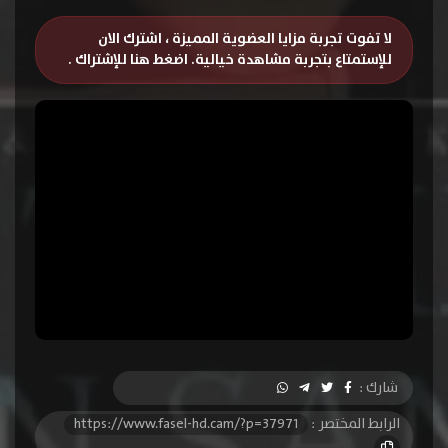
لا تفوت تجربة مزايا العضوية المميزة ، اشترك الان
للإستمتاع بتجربة مشاهدة خيالية.
اضغط هنا للإشتراك
.
شارك :
الرابط المختصر :
https://www.fasel-hd.cam/?p=37971