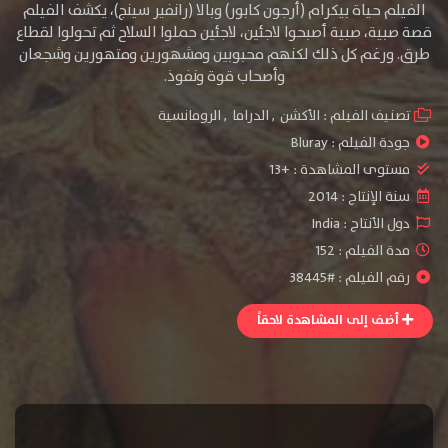
الفيلم حياة بيكرام (أرجون كابور) وبالا (رانفير سينج)، يكشف الفيلم
قصة صبية، صبية أصبحوا لاجئين، لاجئين حملوا السلاح ثم تحولوا لقطاع
طرق. ورغم كل ذلك لكنهم محبوبين ومشهورين ومتهورين وشجعان
وأصحاب قوة ونفوذ.
تصنيف الفيلم :
الأكشن
,
الدراما
,
الرومانسية
جودة الفيلم :
Bluray
مستوى المشاهدة :
+13
سنة الإنتاج :
2014
دول الأنتاج :
India
مدة الفيلم : 152
رقم الفيلم : #38445
أضف إلى المشاهدة لاحقاً