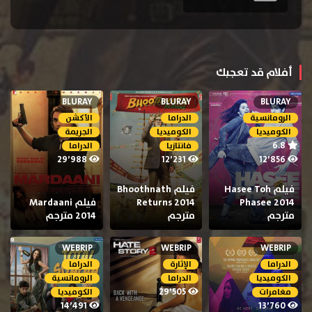
أفلام قد تعجبك
BLURAY
BLURAY
BLURAY
الرومانسية
الدراما
الأكشن
الكوميديا
الكوميديا
الجريمة
6.8
فانتازيا
الدراما
29٬988
12٬231
12٬856
فيلم Hasee Toh
فيلم Bhoothnath
Phasee 2014
Returns 2014
فيلم Mardaani
مترجم
مترجم
2014 مترجم
WEBRIP
WEBRIP
WEBRIP
الدراما
الإثارة
الدراما
الكوميديا
الدراما
الرومانسية
29٬505
مغامرات
الكوميديا
14٬491
13٬760