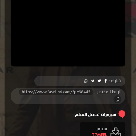
شارك :
الرابط المختصر :
https://www.fasel-hd.cam/?p=38445
سيرفرات تحميل الفيلم
سيرفر
T7MEEL