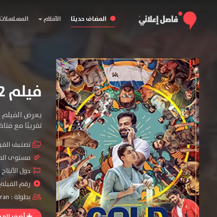
المضاف حديثا
الأفلام
المسلسلات
فيلم Gold 2022 مترجم
يعرض الفيلم ا
تقريبًا مع فتا
تصنيف الفي
مستوى الم
دول الأنتاج 
رقم الفيلم : #39
بطولة :
aran
أضف إلى ا