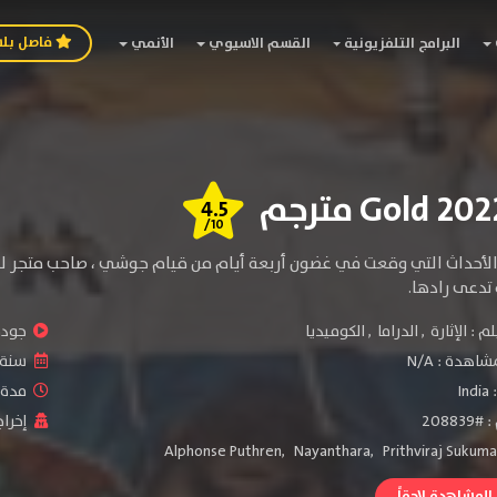
فاصل بل
البرامج التلفزيونية
القسم الاسيوي
الأنمي
4.5
/10
لأحداث التي وقعت في غضون أربعة أيام من قيام جوشي ، صاحب متجر للهو
ة تدعى رادها.
لم :
الإثارة
,
الدراما
,
الكوميديا
جودة 
شاهدة :
N/A
سنة ا
:
India
مدة ال
2088
إخراج
Alphonse Puthren
,
Nayanthara
,
Prithviraj Sukum
لمشاهدة لاحقاً