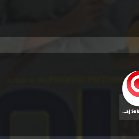
Prithviraj Sukumaran