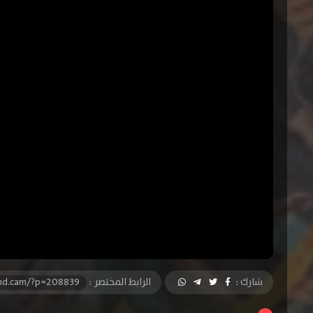
شارك :
الرابط المختصر :
-hd.cam/?p=208839