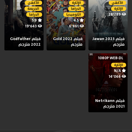
الأكشن
الإثارة
الأكشن
الإثارة
الدراما
الجريمة
28٬789
الكوميديا
الدراما
5.9
4.5
19٬643
6٬861
فيلم Jawan 2023
فيلم Gold 2022
فيلم Godfather
مترجم
مترجم
2022 مترجم
1080P WEB-DL
الإثارة
N/A
14٬066
فيلم Netrikann
2021 مترجم