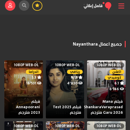
جميع اعمال Nayanthara
1080P WEB-DL
1080P WEB-DL
1080P WEB-DL
اكشن
رياضي
الدراما
5.3
N/A
كوميدي
16٬531
4٬830
6.1
6٬146
فيلم Mana
فيلم
ShankaraVaraprasad
فيلم Test 2025
Annapoorani
Garu 2026 مترجم
مترجم
2023 مترجم
1080P WEB-DL
1080P WEB-DL
1080P WEB-DL