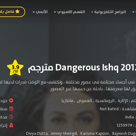
فاصل بل
البرامج التلفزيونية
القسم الاسيوي
الأنمي
3.9
/10
 في أجساد مختلفة في عصور مختلفة ، وتكتشف مع الوقت قدرات لديها لم 
ق لها معرفتها ، باحثة عن حبيبها عبر العصور.
لم :
الإثارة
,
الرومانسية
,
الغموض
,
فانتازيا
جودة 
شاهدة :
Not Rated
سنة ا
:
India
مدة ال
1259
إخراج
Divya Dutta
,
Jimmy Sheirgill
,
Karisma Kapoor
,
Rajniesh Dug