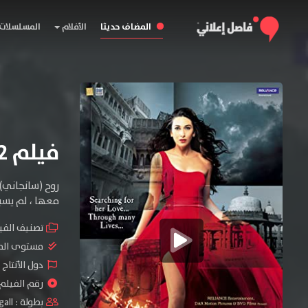
المضاف حديثا
الأفلام
المسلسلات
فيلم Dangerous Ishq 2012 مترجم
روح (سانجاني)
معها ، لم يسب
تصنيف الفي
مستوى الم
دول الأنتاج 
رقم الفيلم : #97
بطولة :
gall