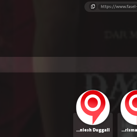
https://www.fasel
Rajniesh Duggall
Karisma Kapoor