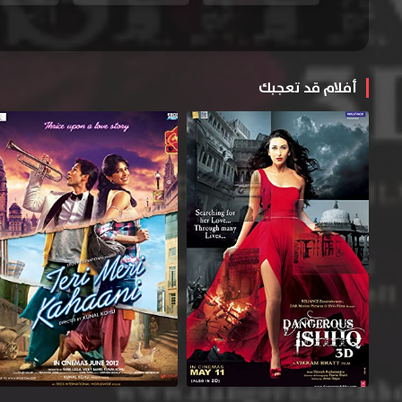
أفلام قد تعجبك