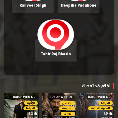
Ranveer Singh
Deepika Padukone
Tahir Raj Bhasin
أفلام قد تعجبك
1080P WEB-DL
1080P WEB-DL
1080P WEB-DL
الدراما
الأكشن
الإثارة
السيرة الذاتية
الجريمة
الدراما
8.2
5.9
الدراما