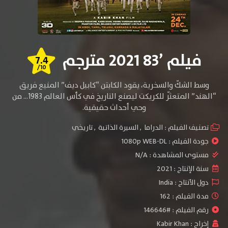
فيلم ’83 2021 مترجم
7.4
/10
وسط الشكّ والسخرية، يقود الكابتن “كابيل ديف” المنيع فريق
“الهند” المتعثّر للكريكت ليصنع التاريخ في كأس العالم 1983… من
وحي أحداث حقيقية.
تصنيف الفيلم :
الدراما
,
السيرة الذاتية
,
تاريخي
جودة الفيلم :
1080p WEB-DL
مستوى المشاهدة :
N/A
سنة الإنتاج :
2021
دول الأنتاج :
India
مدة الفيلم : 162
رقم الفيلم : #146646
إخراج :
Kabir Khan