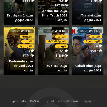
11٬881
6.6
6٬514
19٬710
فيلم Antim: The
فيلم Thalaivi
Final Truth 2021
فيلم Drushyam 2
2021 مترجم
مترجم
2022 مترجم
1080P WEB-DL
1080P WEB-DL
1080P WEB-DL
الدراما
الدراما
الجريمة
الرومانسية
السيرة الذاتية
الدراما
8.4
تاريخي
الكوميديا
5
7.4
9٬257
8٬174
8٬239
فيلم Kadaseela
فيلم Cobalt Blue
فيلم ’83 2021
Biriyani 2021
2021 مترجم
مترجم
مترجم
الرئيسية
الأسئلة الشائعة
اتصل بنا
DMCA
فاصل بلس