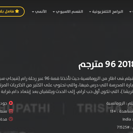
فاصل بل
البرامج التلفزيونية
القسم الاسيوي
الأنمي
تدور القصة الفيلم فى اطار من الرومانسية
ارة المدرسة التي درس فيها، والتي تحتوي على الكثير من الذكريات المرت
 )، التي تكون أول حب لرام، إلى الحدث ويلتقيان بعد إبتعاد دام قرابة 22 سنة، ماذا يحدث بعد ذلك،
لم :
الرومانسية
جودة 
شاهدة :
+13
سنة ا
:
India
مدة ال
7152