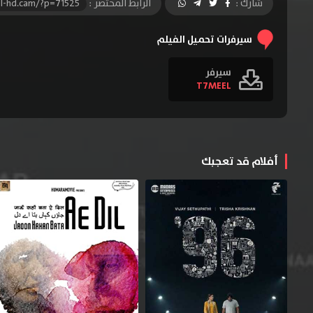
شارك :
الرابط المختصر :
l-hd.cam/?p=71525
سيرفرات تحميل الفيلم
سيرفر
T7MEEL
أفلام قد تعجبك