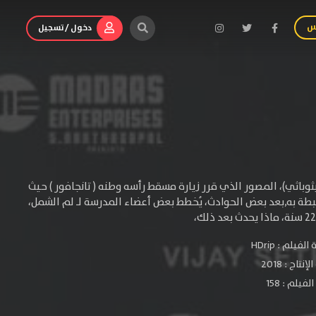
س
دخول / تسجيل
 حيث تأخذنا قصة 96 عبر رحلة رام (فيجاي سيثوباثي)، المصور الذي قرر زيارة مسقط رأسه وطنه ( تانجافور ) حيث
بطة به,بعد بعض الحوادث، يُخطط بعض أعضاء المدرسة لـ لم الشمل،
الفيلم :
HDrip
لإنتاج :
2018
فيلم : 158