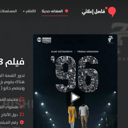
المضاف حديثا
الأفلام
المسلسلات
فيلم 2018 96 مترجم
هناك يقوم بزي
وتينضم جانو ( تريشا
تصنيف الفي
مستوى الم
دول الأنتاج 
رقم الفيلم : #5