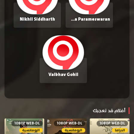
Nikhil Siddharth
Anupama Parameswaran
Vaibhav Gohil
أفلام قد تعجبك
1080P WEB-DL
1080P WEB-DL
1080P WEB-DL
الدراما
الرومانسية
الرومانسية