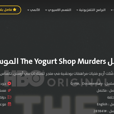
فاصل بل
البرامج التلفزيونية
القسم الاسيوي
الأنمي
لموسم الأول
سلسل :
Documentary
,
Crime
جودة 
سل :
مكتمل
مستو
دولة الم
Engli
موعد ا
#283841