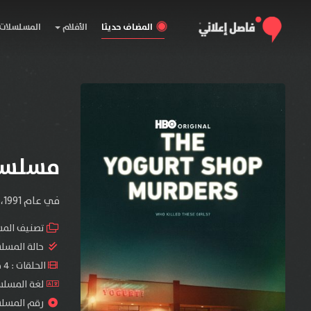
المضاف حديثا
الأفلام
المسلسلات
مسلسل The Yogurt Shop Murders ا
في عام 1991، قُتلت أربع فتيات مراهقات بوحشية في متجر للمثلجات في أوستن، تكساس. هزّت أحداث تلك الليلة المجتمع بأكمله.
تصنيف الم
حالة المسل
الحلقات : 4 حلقة
لغة المسلسل : sh
رقم المسلسل : 