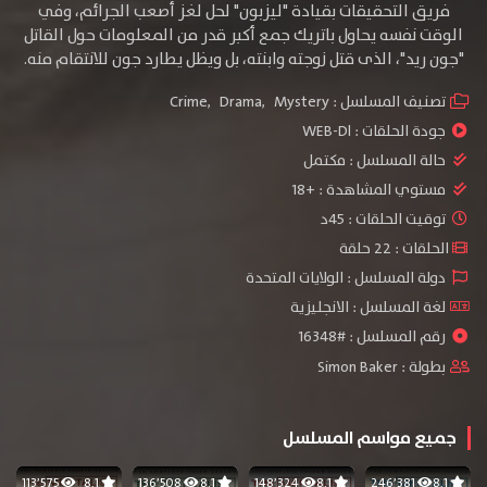
فريق التحقيقات بقيادة "ليزبون" لحل لغز أصعب الجرائم، وفي
الوقت نفسه يحاول باتريك جمع أكبر قدر من المعلومات حول القاتل
"جون ريد"، الذى قتل زوجته وابنته، بل ويظل يطارد جون للانتقام منه.
تصنيف المسلسل :
Mystery
,
Drama
,
Crime
جودة الحلقات :
WEB-Dl
حالة المسلسل :
مكتمل
مستوي المشاهدة :
+18
توقيت الحلقات : 45د
الحلقات : 22 حلقة
دولة المسلسل : الولايات المتحدة
لغة المسلسل : الانجليزية
رقم المسلسل : #16348
بطولة :
Simon Baker
جميع مواسم المسلسل
113٬575
8.1
136٬508
8.1
148٬324
8.1
246٬381
8.1