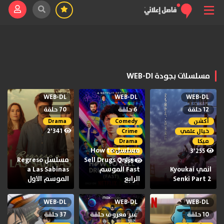
مسلسلات بجودة WEB-Dl
WEB-DL
WEB-DL
WEB-DL
12 حلقة
6 حلقة
70 حلقة
أكشن
Comedy
Drama
2٬341
خيال علمي
Crime
ميكا
Drama
مسلسل How to
3٬255
Romance
Sell Drugs Online:
مسلسل Regreso
2٬535
انمي Kyoukai
Fast الموسم
a Las Sabinas
Senki Part 2
الرابع
الموسم الاول
WEB-DL
WEB-DL
WEB-DL
10 حلقة
غير معروف حلقة
37 حلقة