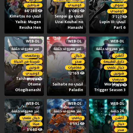
غموض
كوميدي
شياطين
84٬280
6٬080
كوميدي
انمي Senpai ga
انمي Kimetsu no
7٬727
انمي Lupin III:
Uzai Kouhai no
Yaiba: Mugen
Ressha Hen
Hanashi
Part 6
WEB-DL
WEB-DL
WEB-DL
غير معروف حلقة
غير معروف حلقة
غير معروف حلقة
أكشن
خيال
رومانسى
خارق للطبيعة
سحر
شريحة من الحياة
خيال علمي
مغامرات
شونين
12٬169
شونين
كوميدي
انمي Taishou
8٬340
مدرسي
انمي World
انمي Saihate no
Otome
7٬589
Otogibanashi
Paladin
Trigger Season 3
WEB-DL
WEB-DL
WEB-DL
24 حلقة
غير معروف حلقة
غير معروف حلقة
أكشن
رياضي
خيال علمي
3٬592
خيال
ميكا
3٬660
سحر