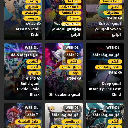
Animation
Action
رياضي
أكشن
Adventure
شونين
مغامرات
Animation
كوميدي
9٬480
Crime
مدرسي
انمي Scissor
مسلسل Young
16٬042
رومانسي
Seven الموسم
Justice الموسم
انمي Area no
8٬148
الرابع
الرابع
Kishi
WEB-DL
WEB-DL
WEB-DL
غير معروف حلقة
12 حلقة
غير معروف حلقة
أكشن
أكشن
أكشن
الخيال العلمي
خيال علمي
ألعاب
5٬610
دراما
خيال
6٬645
3٬596
انمي Deep
انمي Build
Divide: Code
Insanity: The Lost
Child
انمي Shikizakura
Black
WEB-DL
WEB-DL
WEB-DL
غير معروف حلقة
غير معروف حلقة
7 حلقة
أكشن
رومانسى
خارق للطبيعة
سينين
شريحة من الحياة
شونين