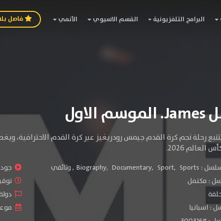
فاصل بل
البرامج التلفزيونية
القسم الاسيوي
الأنمي
 الاول
تتبع رحلة نجم كرة القدم جيمس رودريغيز عبر كرة القدم الاحترافية، ويغ
العالم 2026.
سلسل :
Sports
,
Sport
,
Documentary
,
Biography
,
وثائقي
جودة 
سل :
مكتمل
توقيت 
دولة ال
 : اسبانيا
موعد الص