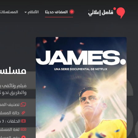
المضاف حديثا
الأفلام
المسلسلات
مسلسل James. الموسم
فيلم وثائقي ي
والطريق نحو كأس 
تصنيف الم
حالة المسل
الحلقات : 3 حلقة
لغة المسلسل