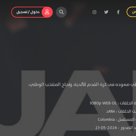
س
دخول / تسجيل
طي صعوده في كرة القدم للأندية، ونجاح المنتخب الوطني،
الحلقات :
1080p WEB-DL
الحلقات : Minد
مسلسل : Colombia
دور : 2026-05-21