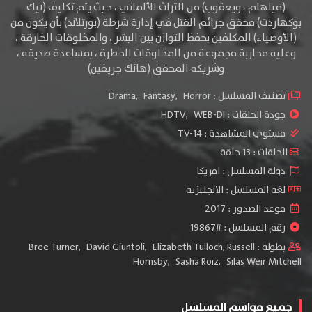
(فيلهلم ، ويعقوب) من التراث الألماني ، حيث يتم تكليف (نيك
بوكهاردت) محقق جرائم القتل في إدارة شرطة (بورتلاند) بأن يكون من
(الأوصياء) المكلفين
بحفظ التوازن بين البشر ، والمخلوقات الخارقة ،
وعليه محاربة مجموعة من المخلوقات الخطرة ، بمساعدة صديقه ،
وشريكه المحقق (هانك جريفين)
تصنيف المسلسل :
Horror
,
Fantasy
,
Drama
جودة الحلقات :
WEB-Dl
,
HDTV
مستوي المشاهدة :
TV-14
الحلقات : 13 حلقة
دولة المسلسل : امريكا
لغة المسلسل : الانجليزية
موعد الصدور : 2017
رقم المسلسل : #19867
بطولة :
Russell
,
Elizabeth Tulloch
,
David Giuntoli
,
Bree Turner
Hornsby
,
Sasha Roiz
,
Silas Weir Mitchell
جميع مواسم المسلسل