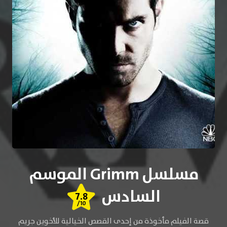
مسلسل Grimm الموسم
السادس
7.8
/10
قصة الفيلم مأخوذة من إحدى القصص الخيالية للأخوين جريم