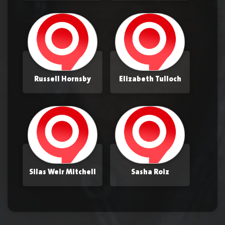
Russell Hornsby
Elizabeth Tulloch
Silas Weir Mitchell
Sasha Roiz