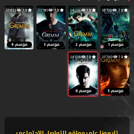
21٬823
7.8
22٬185
7.8
24٬252
7.8
59٬310
7.8
موسم 1
موسم 2
موسم 3
موسم 4
24٬014
7.8
21٬760
7.8
موسم 5
موسم 6
تابعونا على مواقع التواصل الإجتماعي