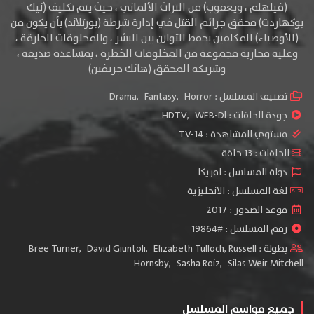
(فيلهلم ، ويعقوب) من التراث الألماني ، حيث يتم تكليف (نيك
بوكهاردت) محقق جرائم القتل في إدارة شرطة (بورتلاند) بأن يكون من
(الأوصياء) المكلفين
بحفظ التوازن بين البشر ، والمخلوقات الخارقة ،
وعليه محاربة مجموعة من المخلوقات الخطرة ، بمساعدة صديقه ،
وشريكه المحقق (هانك جريفين)
تصنيف المسلسل :
Horror
,
Fantasy
,
Drama
جودة الحلقات :
WEB-Dl
,
HDTV
مستوي المشاهدة :
TV-14
الحلقات : 13 حلقة
دولة المسلسل : امريكا
لغة المسلسل : الانجليزية
موعد الصدور : 2017
رقم المسلسل : #19864
بطولة :
Russell
,
Elizabeth Tulloch
,
David Giuntoli
,
Bree Turner
Hornsby
,
Sasha Roiz
,
Silas Weir Mitchell
جميع مواسم المسلسل