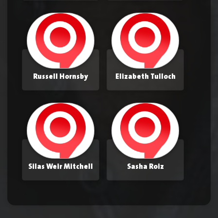
Russell Hornsby
Elizabeth Tulloch
Silas Weir Mitchell
Sasha Roiz