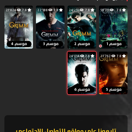
21٬824
7.8
22٬188
7.8
24٬255
7.8
59٬311
7.8
موسم 1
موسم 2
موسم 3
موسم 4
24٬014
7.8
21٬762
7.8
موسم 5
موسم 6
تابعونا على مواقع التواصل الإجتماعي