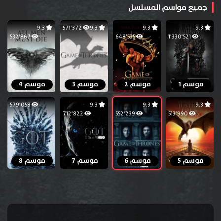
جميع مواسم المسلسل
9.3
571٬372
9.3
9.3
9.3
532٬867
648٬535
1٬330٬521
موسم 1
موسم 2
موسم 3
موسم 4
579٬058
9.3
9.3
9.3
712٬822
552٬239
513٬990
موسم 5
موسم 6
موسم 7
موسم 8