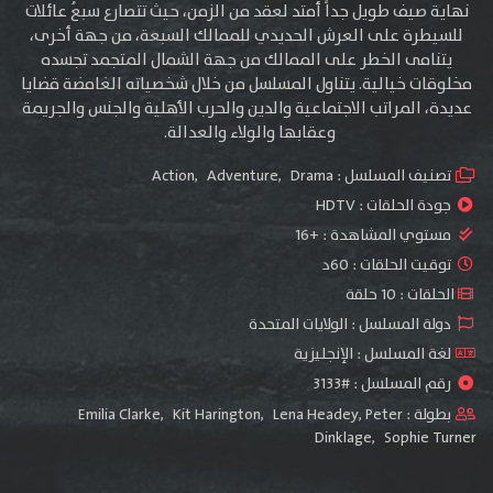
نهاية صيف طويل جداً أمتد لعقد من الزمن، حيث تتصارع سبعُ عائلات
للسيطرة على العرش الحديدي للممالك السبعة، من جهة أخرى،
يتنامى الخطر على الممالك من جهة الشمال المتجمد تجسده
مخلوقات خيالية. يتناول المسلسل من خلال شخصياته الغامضة قضايا
عديدة، المراتب الاجتماعية والدين والحرب الأهلية والجنس والجريمة
وعقابها والولاء والعدالة.
تصنيف المسلسل :
Drama
,
Adventure
,
Action
جودة الحلقات :
HDTV
مستوي المشاهدة :
+16
توقيت الحلقات : 60د
الحلقات : 10 حلقة
دولة المسلسل : الولايات المتحدة
لغة المسلسل : الإنجليزية
رقم المسلسل : #3133
بطولة :
Peter
,
Lena Headey
,
Kit Harington
,
Emilia Clarke
Dinklage
,
Sophie Turner