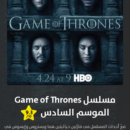
مسلسل Game of Thrones
الموسم السادس
9.3
/10
قعُ أحداث المسلسل في قارّتين خياليتين هما ويستروس وإيسوس في