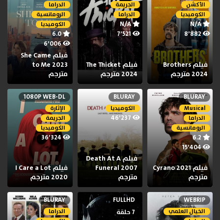
الأكشن
الجريمة
الدراما
الكوميديا
الدراما
الرومانسية
N/A
N/A
الكوميديا
6.0
7٬521
8٬882
6٬006
فيلم She Came
فيلم Brothers
فيلم The Thicket
to Me 2023
2024 مترجم
2024 مترجم
مترجم
1080P WEB-DL
BLURAY
BLURAY
Musical
الكوميديا
الإثارة
46٬237
الدراما
الجريمة
الرومانسية
الكوميديا
36٬324
6.2
15٬404
فيلم Death At A
فيلم Cyrano 2021
Funeral 2007
فيلم I Care a Lot
مترجم
مترجم
2020 مترجم
BLURAY
FULLHD
WEBRIP
الخيال العلمي
الدراما
7 حلقة