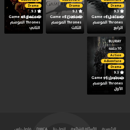
Drama
Drama
Drama
9.3
9.3
9.3
مسلسل Game of
مسلسل Game of
مسلسل Game of
648٬446
571٬290
532٬778
Thrones الموسم
Thrones الموسم
Thrones الموسم
الرابع
الثالث
الثاني
BLURAY
10 حلقة
Action
Adventure
Drama
9.3
مسلسل Game of
1٬330٬371
Thrones الموسم
الأول
الرئيسية
الأسئلة الشائعة
اتصل بنا
DMCA
فاصل بلس