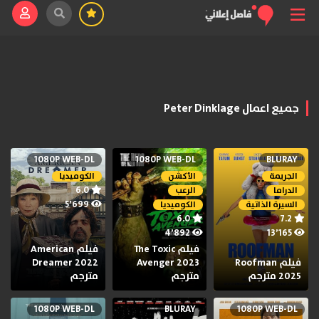
جميع اعمال Peter Dinklage
1080P WEB-DL
1080P WEB-DL
BLURAY
الجريمة
الأكشن
الكوميديا
6.0
الدراما
الرعب
5٬699
السيرة الذاتية
الكوميديا
6.0
7.2
4٬892
13٬165
فيلم The Toxic
فيلم American
فيلم Roofman
Avenger 2023
Dreamer 2022
2025 مترجم
مترجم
مترجم
1080P WEB-DL
BLURAY
1080P WEB-DL