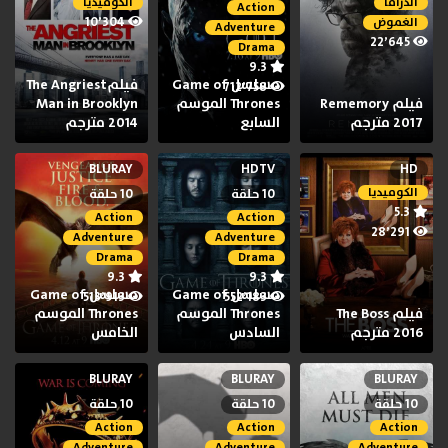
الدراما
الكوميديا
Action
10٬304
الغموض
Adventure
22٬645
Drama
9.3
مسلسل Game of
فيلمThe Angriest
712٬758
فيلم Rememory
Thrones الموسم
Man in Brooklyn
2017 مترجم
السابع
2014 مترجم
BLURAY
HDTV
HD
الكوميديا
10 حلقة
10 حلقة
5.3
Action
Action
28٬291
Adventure
Adventure
Drama
Drama
9.3
9.3
مسلسل Game of
مسلسل Game of
513٬913
552٬183
فيلم The Boss
Thrones الموسم
Thrones الموسم
2016 مترجم
السادس
الخامس
BLURAY
BLURAY
BLURAY
10 حلقة
10 حلقة
10 حلقة
Action
Action
Action
Adventure
Adventure
Adventure