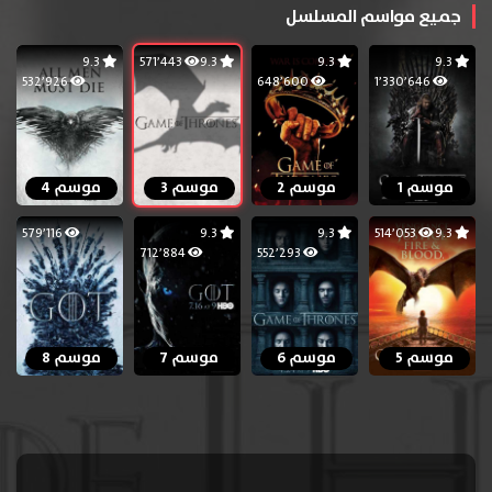
جميع مواسم المسلسل
9.3
571٬443
9.3
9.3
9.3
532٬926
648٬600
1٬330٬646
موسم 1
موسم 2
موسم 3
موسم 4
579٬116
9.3
9.3
514٬053
9.3
712٬884
552٬293
موسم 5
موسم 6
موسم 7
موسم 8