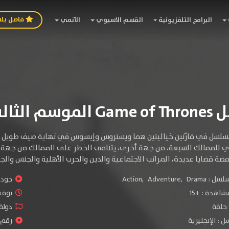
فاصل بل
البرامج التلفزيونية
القسم الاسيوي
الأنمي
سم الثالث
مسلسل في قارّتين خياليتين هما ويستروس وإيسوس في نهاية صيف طويل جدا
 للممالك السبعة، من جهة أخرى، يتنامى الخطر على الممالك من جهة ال
ة قضايا عديدة، المراتب الاجتماعية والدين والحرب الأهلية والجنس والجر
سلسل :
Drama
,
Adventure
,
Action
جودة 
شاهدة :
+15
توقيت 
دولة 
 : الإنجليزية
رقم ا