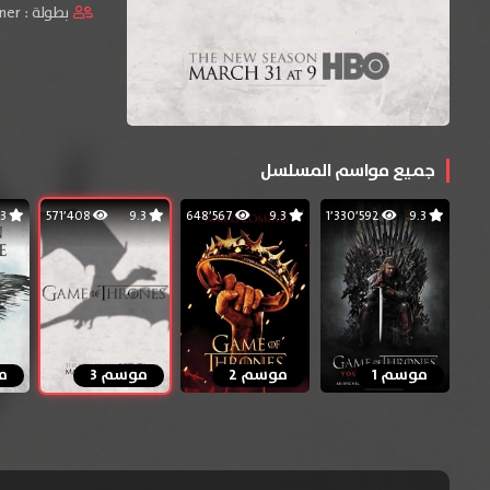
بطولة :
ner
جميع مواسم المسلسل
9.3
571٬408
9.3
648٬567
9.3
1٬330٬592
9.3
موسم 1
موسم 2
موسم 3
م