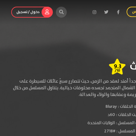
س
دخول / تسجيل
9.3
/10
ً أمتد لعقد من الزمن، حيث تتصارع سبعُ عائلات للسيطرة على
شمال المتجمد تجسده مخلوقات خيالية. يتناول المسلسل من خلال
يمة وعقابها والولاء والعدالة.
الحلقات :
Bluray
الحلقات : 60د
المسلسل : الولايات المتحدة
لمسلسل : #2718