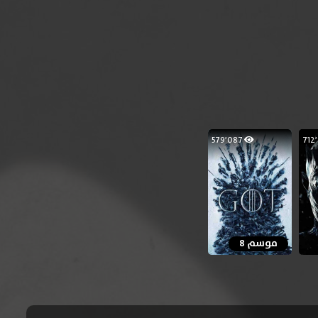
579٬087
موسم 8