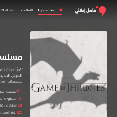
المضاف حديثا
الأفلام
المسلسلات
مسلسل Game of Thrones المو
تقعُ أحداث ال
العرش الحديدي
شخصياته الغامض
تصنيف الم
مستوي الم
الحلقات : 10 حلقة
لغة المسلسل