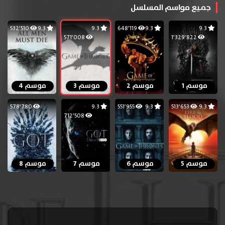
جميع مواسم المسلسل
532٬510
9.3
9.3
648٬119
9.3
9.3
571٬008
1٬329٬822
موسم 1
موسم 2
موسم 3
موسم 4
578٬780
9.3
551٬955
9.3
513٬653
9.3
712٬508
موسم 5
موسم 6
موسم 7
موسم 8