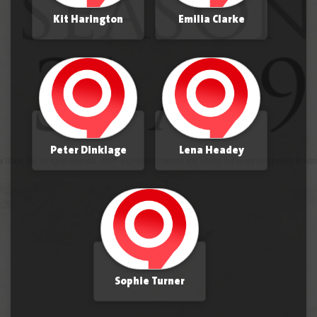
Kit Harington
Emilia Clarke
Peter Dinklage
Lena Headey
Sophie Turner