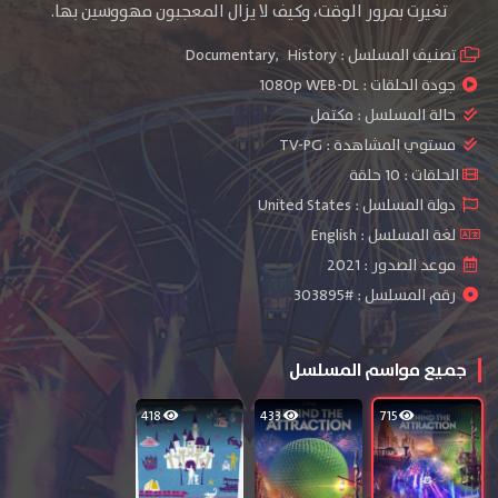
تغيرت بمرور الوقت، وكيف لا يزال المعجبون مهووسين بها.
تصنيف المسلسل :
History
,
Documentary
جودة الحلقات :
1080p WEB-DL
حالة المسلسل :
مكتمل
مستوي المشاهدة :
TV-PG
الحلقات : 10 حلقة
دولة المسلسل : United States
لغة المسلسل : English
موعد الصدور : 2021
رقم المسلسل : #303895
جميع مواسم المسلسل
418
433
715