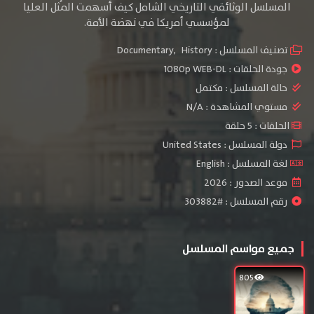
المسلسل الوثائقي التاريخي الشامل كيف أسهمت المُثل العليا
لمؤسسي أمريكا في نهضة الأمة.
تصنيف المسلسل :
History
,
Documentary
جودة الحلقات :
1080p WEB-DL
حالة المسلسل :
مكتمل
مستوي المشاهدة :
N/A
الحلقات : 5 حلقة
دولة المسلسل : United States
لغة المسلسل : English
موعد الصدور : 2026
رقم المسلسل : #303882
جميع مواسم المسلسل
805