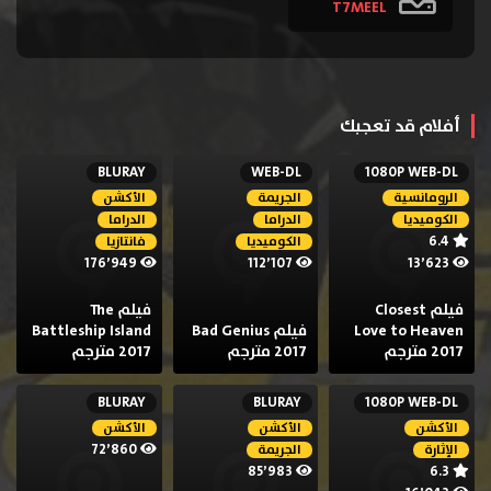
T7MEEL
أفلام قد تعجبك
BLURAY
WEB-DL
1080P WEB-DL
الرومانسية
الجريمة
الأكشن
الكوميديا
الدراما
الدراما
6.4
الكوميديا
فانتازيا
176٬949
112٬107
13٬623
فيلم Closest
فيلم The
Love to Heaven
فيلم Bad Genius
Battleship Island
2017 مترجم
2017 مترجم
2017 مترجم
BLURAY
BLURAY
1080P WEB-DL
الأكشن
الأكشن
الأكشن
72٬860
الإثارة
الجريمة
85٬983
6.3