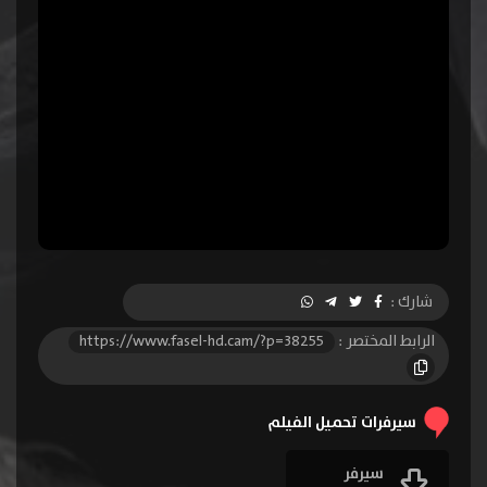
شارك :
الرابط المختصر :
https://www.fasel-hd.cam/?p=38255
سيرفرات تحميل الفيلم
سيرفر