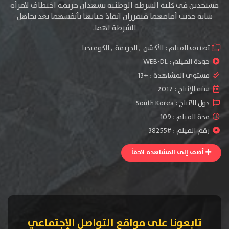
مستجدين في كلية الشرطة الوطنية يشهدان جريمة اختطاف لامرأة
شابة حدثت أمامهما فيقرران انقاذ حياتها بأنفسهما بعد تجاهل
الشرطة لهما.
تصنيف الفيلم :
الأكشن
,
الجريمة
,
الكوميديا
جودة الفيلم :
WEB-DL
مستوى المشاهدة :
+13
سنة الإنتاج :
2017
دول الأنتاج :
South Korea
مدة الفيلم : 109
رقم الفيلم : #38255
أضف إلى المشاهدة لاحقاً
تابعونا على مواقع التواصل الإجتماعي