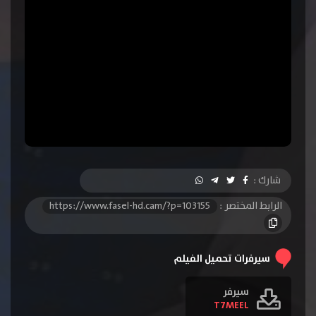
شارك :
الرابط المختصر :
https://www.fasel-hd.cam/?p=103155
سيرفرات تحميل الفيلم
سيرفر
T7MEEL