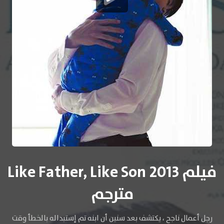
فيلم Like Father, Like Son 2013
مترجم
رجل أعمال ناجح ، يكتشف بعد سنين أن ابنه تم إستبداله بالخطأ وقت