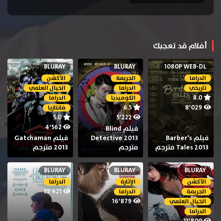
أفلام قد تعجبك
BLURAY
BLURAY
1080P WEB-DL
الدراما
الجريمة
الأكشن
تاريخي
الدراما
الخيال العلمي
8.0
الكوميديا
الدراما
6.5
8٬029
فانتازيا
5.0
5٬222
4٬562
فيلم Blind
فيلم Barber’s
Detective 2013
فيلم Gatchaman
Tales 2013 مترجم
مترجم
2013 مترجم
BLURAY
BLURAY
BLURAY
الأكشن
الإثارة
الدراما
35٬421
الجريمة
الدراما
16٬879
الخيال العلمي
الدراما