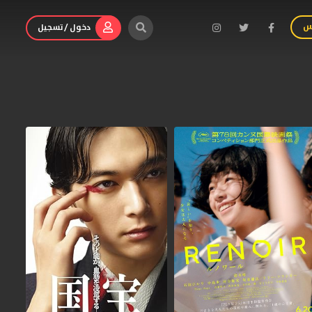
س
دخول / تسجيل