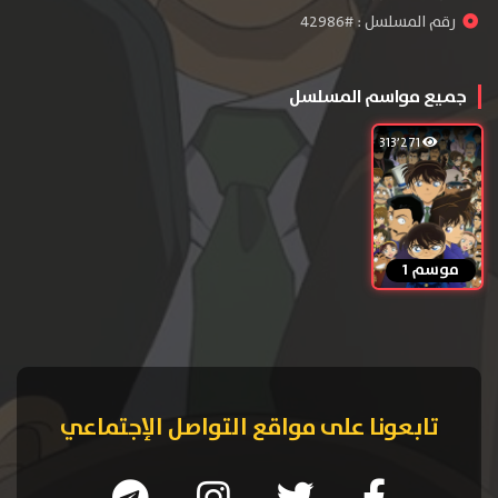
رقم المسلسل : #42986
جميع مواسم المسلسل
313٬271
موسم 1
تابعونا على مواقع التواصل الإجتماعي