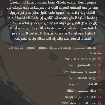
يقوم بأعمال مريبة فشكك فيها فتبعه، وبينما كان منشغلًا
في مراقبة الصفقة السرية التي كان يجريها هاجمه شريكه من
الخلف ولم ينتبه له. أجبروه على تناول عقار سام ثم هربوا.
وعندما استيقظ كان جسده قد تقلص، إن علمت المنظمة أنه ما
زال حيًّا فكل الذين من حوله سيكونون في خطر، ساعده الدكتور
أغاسا في إخفاء شخصيته، وعندما سألته ران عن اسمه أجبها
كونان إيدوجاوا، ولكي يبحث عن رجال المنظمة السوداء قرر
الذهاب للعيش عند والد ران لأنه يملك وكالة للتحريات.
تصنيف المسلسل :
بوليسي
,
شرطة
,
شونين
,
غموض
,
كوميدي
,
مغامرات
جودة الحلقات :
WEB-Dl
حالة المسلسل :
مستمر
مستوي المشاهدة :
+13
توقيت الحلقات : 25د
الحلقات : غير معروف حلقة
دولة المسلسل : اليابان
لغة المسلسل : اليابانية
موعد الصدور : شتاء 1996