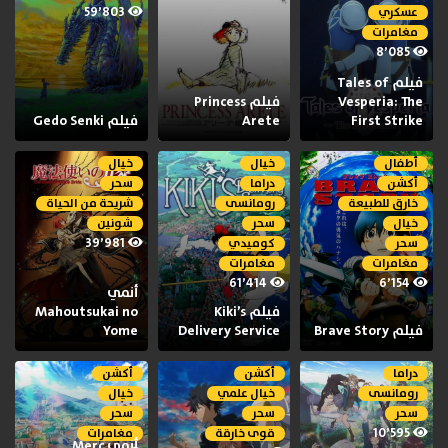
59٬803
عسكري
مغامرات
8٬085
فيلم Tales of
Vesperia: The
فيلم Princess
First Strike
Arete
فيلم Gedo Senki
أطفال
خيال
خيال
أكشن
دراما
سحر
خارق للطبيعة
رومانسى
شريحة من الحياة
خيال
سحر
شونين
39٬981
سحر
كوميدي
مغامرات
مغامرات
61٬414
6٬154
أنمي
فيلم Kiki’s
Mahoutsukai no
فيلم Brave Story
Delivery Service
Yome
دراما
أكشن
أكشن
رومانسى
خيال علمي
خيال
سحر
سحر
سحر
10٬595
قوى خارقة
مغامرات
أنمي Merc