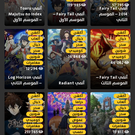
119٬985
57٬795
أنمي Fairy Tail
أنمي Toaru
2014 – الموسم
أنمي Fairy Tail –
Majutsu no Index
الثاني
الموسم الأول
– الموسم الأول
أكشن
أكشن
أكشن
خيال
خيال
ألعاب
سحر
سحر
خيال
شونين
كوميدي
سحر
16٬848
كوميدي
شونين
46٬062
مغامرات
12٬294
أنمي Fairy Tail –
أنمي Log Horizon
الموسم الثالث
أنمي Radiant
– الموسم الثاني
أكشن
أكشن
أكشن
ألعاب
دراما
خيال
خيال
سحر
سحر
سحر
شونين
شونين
شونين
غموض
كوميدي
مغامرات
فانتزى
مغامرات
255٬765
15٬817
نفسي