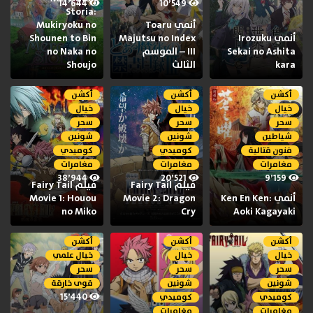
14٬644
10٬549
Storia:
أنمي Toaru
Mukiryoku no
أنمي Irozuku
Majutsu no Index
Shounen to Bin
Sekai no Ashita
III – الموسم
no Naka no
kara
الثالث
Shoujo
أكشن
أكشن
أكشن
خيال
خيال
خيال
سحر
سحر
سحر
شياطين
شونين
شونين
فنون قتالية
كوميدي
كوميدي
مغامرات
مغامرات
مغامرات
38٬944
20٬521
9٬159
فيلم Fairy Tail
فيلم Fairy Tail
أنمي Ken En Ken:
Movie 2: Dragon
Movie 1: Houou
no Miko
Cry
Aoki Kagayaki
أكشن
أكشن
أكشن
خيال
خيال
خيال علمي
سحر
سحر
سحر
شونين
شونين
قوى خارقة
15٬440
كوميدي
كوميدي
مغامرات
مغامرات