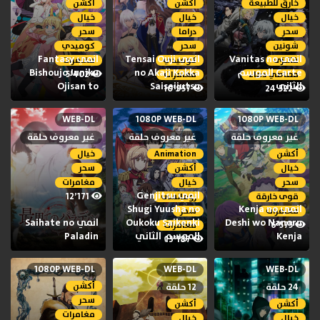
خارق للطبيعة
أكشن
أكشن
خيال
خيال
خيال
سحر
دراما
سحر
شونين
سحر
كوميدي
انمي Vanitas no
انمي Tensai Ouji
انمي Fantasy
فانتزى
كوميدي
مغامرات
Carte الموسم
no Akaji Kokka
Bishoujo Juniku
5٬402
مصاصي دماء
مغامرات
الثاني
Saiseijutsu
Ojisan to
10٬957
24٬522
WEB-DL
1080P WEB-DL
1080P WEB-DL
غير معروف حلقة
غير معروف حلقة
غير معروف حلقة
أكشن
Animation
خيال
خيال
أكشن
سحر
سحر
خيال
مغامرات
انمي Genjitsu
12٬171
قوى خارقة
رومانسى
انمي Kenja no
Shugi Yuusha no
مغامرات
سحر
Deshi wo Nanoru
Oukoku Saikenki
انمي Saihate no
6٬575
مغامرات
Kenja
الموسم الثاني
Paladin
13٬187
1080P WEB-DL
WEB-DL
WEB-DL
أكشن
24 حلقة
12 حلقة
سحر
أكشن
أكشن
مغامرات
خيال
خيال