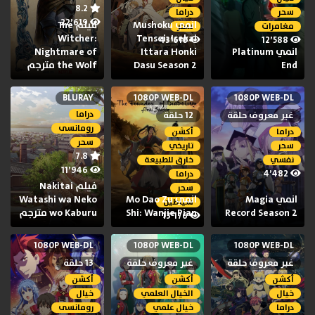
8.2
سحر
دراما
22٬619
انمي Mushoku
فيلم The
مغامرات
سحر
Witcher:
Tensei: Isekai
43٬610
12٬588
انمي Platinum
Ittara Honki
Nightmare of
End
Dasu Season 2
the Wolf مترجم
BLURAY
1080P WEB-DL
1080P WEB-DL
دراما
غير معروف حلقة
12 حلقة
رومانسى
دراما
أكشن
سحر
سحر
تاريخي
7.8
نفسي
خارق للطبيعة
11٬946
4٬482
دراما
فيلم Nakitai
سحر
انمي Magia
انمي Mo Dao Zu
Watashi wa Neko
شياطين
Record Season 2
Shi: Wanjie Pian
wo Kaburu مترجم
13٬176
1080P WEB-DL
1080P WEB-DL
1080P WEB-DL
غير معروف حلقة
غير معروف حلقة
13 حلقة
أكشن
أكشن
أكشن
خيال
الخيال العلمي
خيال
دراما
خيال علمي
رومانسى