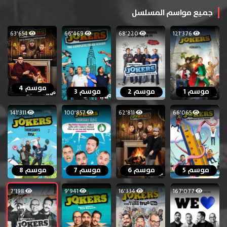
جميع مواسم المسلسل
63٬654
66٬469
68٬220
121٬376
موسم 4
موسم 1
موسم 2
موسم 3
141٬311
100٬857
62٬811
66٬065
موسم 5
موسم 6
موسم 7
موسم 8
7٬198
9٬941
16٬334
167٬077