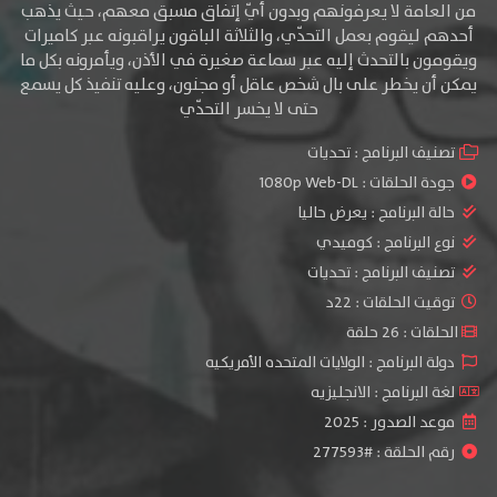
من العامة لا يعرفونهم وبدون أيّ إتفاق مسبق معهم، حيث يذهب
أحدهم ليقوم بعمل التحدّي، والثلاثة الباقون يراقبونه عبر كاميرات
ويقومون بالتحدث إليه عبر سماعة صغيرة في الأذن، ويأمرونه بكل ما
يمكن أن يخطر على بال شخص عاقل أو مجنون، وعليه تنفيذ كل يسمع
حتى لا يخسر التحدّي
تصنيف البرنامج :
تحديات
جودة الحلقات :
1080p Web-DL
حالة البرنامج :
يعرض حاليا
نوع البرنامج :
كوميدي
تصنيف البرنامج :
تحديات
توقيت الحلقات : 22د
الحلقات : 26 حلقة
دولة البرنامج : الولايات المتحده الأمريكيه
لغة البرنامج : الانجليزيه
موعد الصدور : 2025
رقم الحلقة : #277593