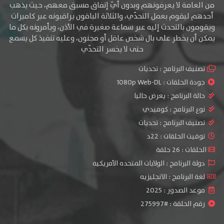
من العامة لا يعرفونهم وبدون أيّ إتفاق مسبق معهم، حيث يذهب
أحدهم ليقوم بعمل التحدّي، والثلاثة الباقون يراقبونه عبر كاميرات
ويقومون بالتحدث إليه عبر سماعة صغيرة في الأذن، ويأمرونه بكل ما
يمكن أن يخطر على بال شخص عاقل أو مجنون، وعليه تنفيذ كل يسمع
حتى لا يخسر التحدّي
تصنيف البرنامج :
تحديات
جودة الحلقات :
1080p Web-DL
حالة البرنامج :
يعرض حاليا
نوع البرنامج :
كوميدي
تصنيف البرنامج :
تحديات
توقيت الحلقات : 22د
الحلقات : 26 حلقة
دولة البرنامج : الولايات المتحده الأمريكيه
لغة البرنامج : الانجليزيه
موعد الصدور : 2025
رقم الحلقة : #275997