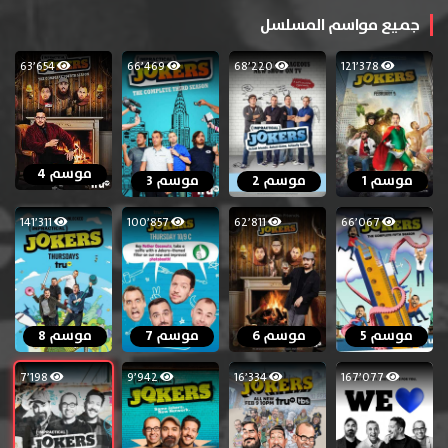
جميع مواسم المسلسل
63٬654
66٬469
68٬220
121٬378
موسم 4
موسم 1
موسم 2
موسم 3
141٬311
100٬857
62٬811
66٬067
موسم 5
موسم 6
موسم 7
موسم 8
7٬198
9٬942
16٬334
167٬077