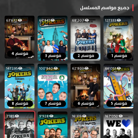
جميع مواسم المسلسل
63٬632
66٬441
68٬207
121٬333
موسم 4
موسم 1
موسم 2
موسم 3
141٬295
100٬840
62٬803
66٬053
موسم 5
موسم 6
موسم 7
موسم 8
7٬185
9٬928
16٬319
167٬050