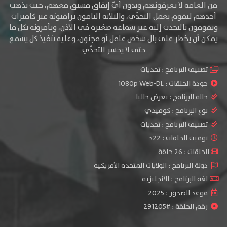
من العامة لا يعرفونهم وبدون أيّ إتفاق مسبق معهم، حيث يذهب
أحدهم ليقوم بعمل التحدّي، والثلاثة الباقون يراقبونه عبر كاميرات
ويقومون بالتحدث إليه عبر سماعة صغيرة في الأذن، ويأمرونه بكل ما
يمكن أن يخطر على بال شخص عاقل أو مجنون، وعليه تنفيذ كل يسمع
حتى لا يخسر التحدّي
تصنيف البرنامج :
تحديات
جودة الحلقات :
1080p Web-DL
حالة البرنامج :
يعرض حاليا
نوع البرنامج :
كوميدي
تصنيف البرنامج :
تحديات
توقيت الحلقات : 22د
الحلقات : 26 حلقة
دولة البرنامج : الولايات المتحده الأمريكيه
لغة البرنامج : الانجليزيه
موعد الصدور : 2025
رقم الحلقة : #291205