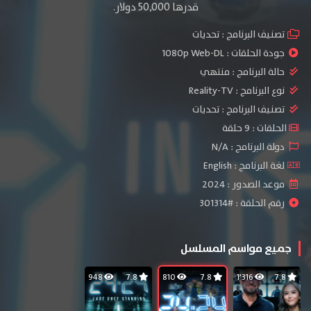
قدرها 50,000 دولار.
تصنيف البرنامج :
تحديات
جودة الحلقات :
1080p Web-DL
حالة البرنامج :
منتهي
نوع البرنامج :
Reality-TV
تصنيف البرنامج :
تحديات
الحلقات : 9 حلقة
دولة البرنامج : N/A
لغة البرنامج : English
موعد الصدور : 2024
رقم الحلقة : #301314
جميع مواسم المسلسل
948
7.8
810
7.8
1٬316
7.8