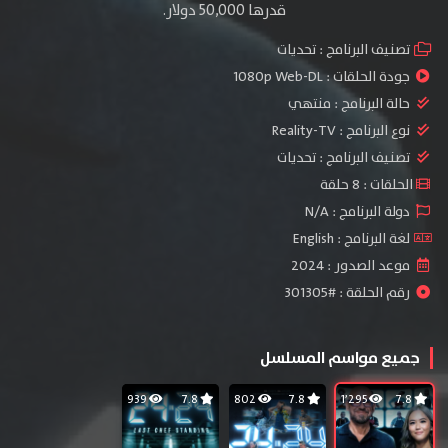
قدرها 50,000 دولار.
تصنيف البرنامج :
تحديات
جودة الحلقات :
1080p Web-DL
حالة البرنامج :
منتهي
نوع البرنامج :
Reality-TV
تصنيف البرنامج :
تحديات
الحلقات : 8 حلقة
دولة البرنامج : N/A
لغة البرنامج : English
موعد الصدور : 2024
رقم الحلقة : #301305
جميع مواسم المسلسل
939
7.8
802
7.8
1٬295
7.8