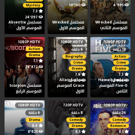
10٬190
4٬995
Mystery
7.3
24٬097
مسلسل Wrecked
مسلسل Wrecked
مسلسل Absentia
الموسم الثاني
الموسم الاول
الموسم الأول
1080P HDTV
1080P HDTV
1080P HDTV
Action
10 حلقة
6 حلقة
Drama
Biography
Action
7.1
Crime
Crime
26٬872
Drama
Drama
7.8
7.3
مسلسل Hawaii
مسلسل Alias
29٬270
32٬908
Five-0 الموسم
Grace الموسم
مسلسل Scorpion
الثامن
الاول
الموسم الرابع
1080P HDTV
720P HDTV
1080P HDTV
24 حلقة
8 حلقة
6 حلقة
Drama
Comedy
Comedy
8.6
Drama
Romance
8٬425
8.5
8.1