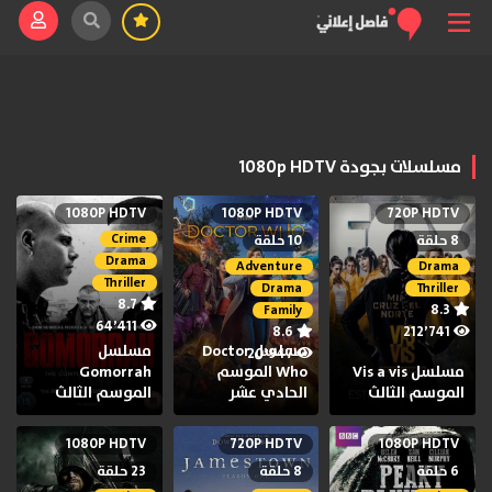
مسلسلات بجودة 1080p HDTV
1080P HDTV
1080P HDTV
720P HDTV
Crime
8 حلقة
10 حلقة
Drama
Adventure
Drama
Thriller
Drama
Thriller
8.7
8.3
Family
64٬411
8.6
212٬741
مسلسل Doctor
مسلسل
20٬947
مسلسل Vis a vis
Who الموسم
Gomorrah
الموسم الثالث
الحادي عشر
الموسم الثالث
1080P HDTV
720P HDTV
1080P HDTV
6 حلقة
8 حلقة
23 حلقة