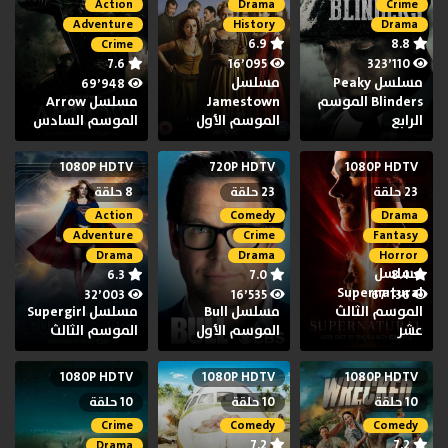
Action
Drama
Crime
Adventure
History
Drama
6.9
8.8
Crime
7.6
16٬095
323٬110
مسلسل Peaky
مسلسل
69٬948
Blinders الموسم
Jamestown
مسلسل Arrow
الرابع
الموسم الأول
الموسم السادس
1080P HDTV
720P HDTV
1080P HDTV
23 حلقة
23 حلقة
8 حلقة
Action
Comedy
Drama
Adventure
Crime
Fantasy
Drama
Drama
Horror
مسلسل
6.3
7.0
8.4
Supernatural
32٬003
16٬535
67٬136
الموسم الثالث
مسلسل Bull
مسلسل Supergirl
عشر
الموسم الأول
الموسم الثالث
1080P HDTV
1080P HDTV
1080P HDTV
10 حلقة
10 حلقة
10 حلقة
Crime
Comedy
Comedy
7.2
7.2
Drama