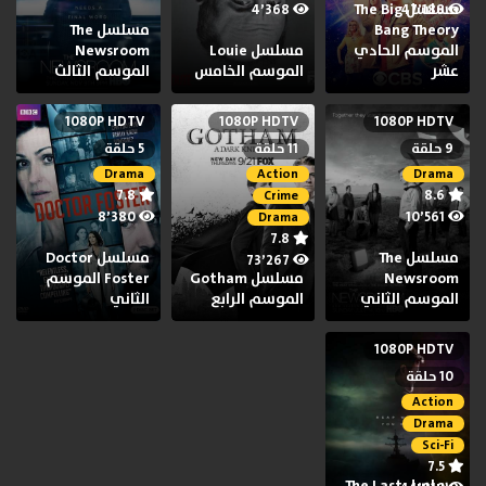
مسلسل The Big
4٬368
47٬188
Bang Theory
مسلسل The
الموسم الحادي
مسلسل Louie
Newsroom
عشر
الموسم الخامس
الموسم الثالث
1080P HDTV
1080P HDTV
1080P HDTV
9 حلقة
11 حلقة
5 حلقة
Drama
Action
Drama
7.8
8.6
Crime
8٬380
10٬561
Drama
7.8
مسلسل The
مسلسل Doctor
73٬267
Newsroom
مسلسل Gotham
Foster الموسم
الموسم الثاني
الموسم الرابع
الثاني
1080P HDTV
10 حلقة
Action
Drama
Sci-Fi
7.5