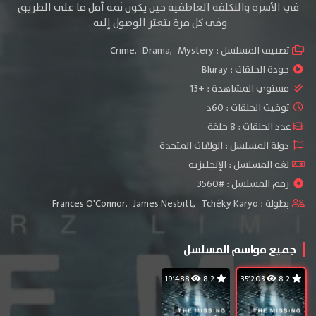
في الأسرة والتكلفة العاطفية حين يكون ثمة أمل ما على الطريق
وفي كل مرة يتعثر الوصول إليه .
تصنيف المسلسل :
Mystery
,
Drama
,
Crime
جودة الحلقات :
Bluray
مستوي المشاهدة :
+13
توقيت الحلقات : 60د
عدد الحلقات : 8 حلقة
دولة المسلسل : الولايات المتحدة
لغة المسلسل : الإنجليزية
رقم المسلسل : #3560
بطولة :
Tchéky Karyo
,
James Nesbitt
,
Frances O'Connor
جميع مواسم المسلسل
19٬488
8.2
35٬203
8.2