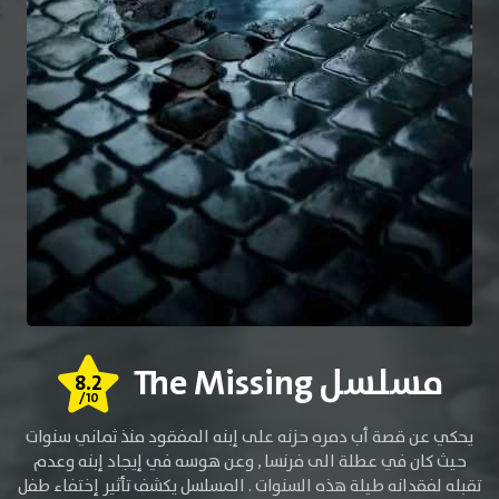
مسلسل The Missing
8.2
/10
يحكي عن قصة أب دمره حزنه على إبنه المفقود منذ ثماني سنوات
حيث كان في عطلة الى فرنسا , وعن هوسه في إيجاد إبنه وعدم
تقبله لفقدانه طيلة هذه السنوات . المسلسل يكشف تأثير إختفاء طفل