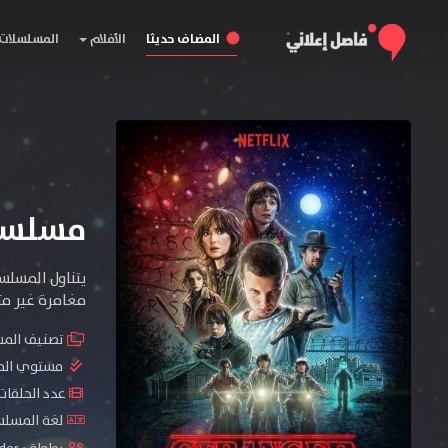
المضاف حديثا
الأفلام
المسلسلات
مسلسل Stranger Things الم
يتناول المسلس
مغامرة غير مت
تصنيف الم
مستوي الم
عدد الحلقات : 8 ح
لغة المسلسل