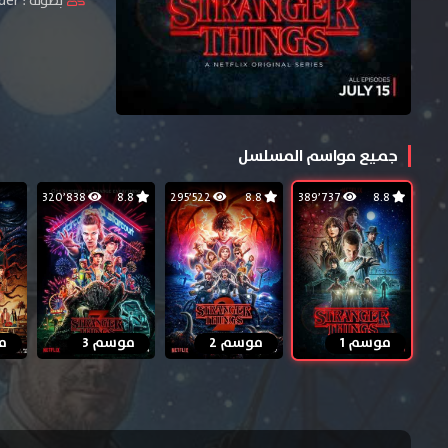
بطولة :
der
جميع مواسم المسلسل
320٬838
8.8
295٬522
8.8
389٬737
8.8
موسم 1
موسم 2
موسم 3
م