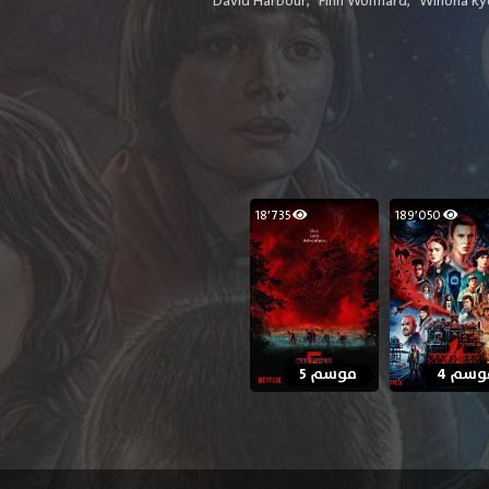
David Harbour
,
Finn Wolfhard
,
Winona Ry
18٬735
189٬050
وسم 4
موسم 5