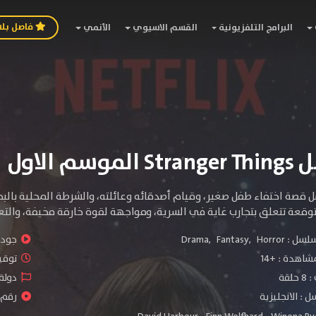
فاصل بل
البرامج التلفزيونية
القسم الاسيوي
الأنمي
وسم الاول
ل قصة اختفاء طفل صغير، وقيام أصدقائه وعائلته، والشرطة المحلية بالب
وقعة تتعلق بتجارب غاية في السرية، ومواجهة لقوة خارقة مخيفة، والتعر
سلسل :
Horror
,
Fantasy
,
Drama
جودة 
شاهدة :
+14
توقيت 
لقة
دولة 
 : الانجليزية
رقم ا