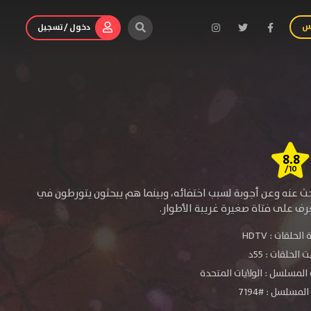
س
دخول / تسجيل
8.8
/10
حث عنه وعن أجوبة لسبب اختفائه، وبينما هم يبحثون يتورطون في
ف على فتاة صغيرة غريبة الأطوار.
الحلقات :
HDTV
الحلقات : 55د
المسلسل : الولايات المتحدة
لمسلسل : #7194