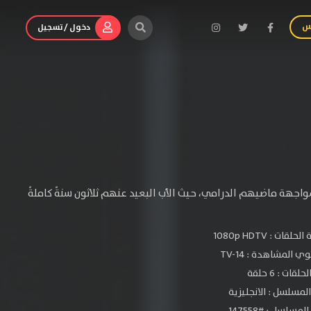
س
دخول / تسجيل
 لمواجهة ماضيهم الدرامي، حيث اﻷب البعيد عنهم ثلاثون سنةً كاملةً
الحلقات :
1080p HDTV
ي المشاهدة :
TV-14
لقات : 6 حلقة
لمسلسل : الانجليزية
مسلسل : #147558