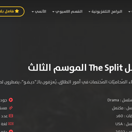
فاصل بل
البرامج التلفزيونية
القسم الاسيوي
الأنمي
 الثالث
ء المُحاميّات المُختصات في أمور الطلاق، يُعرَفون بالـ”ديـفـو”، يضطرون
سلسل :
Drama
جودة 
سل :
مكتمل
مستو
: 60د
عدد الح
: USA
لغة ا
2022
رقم ال