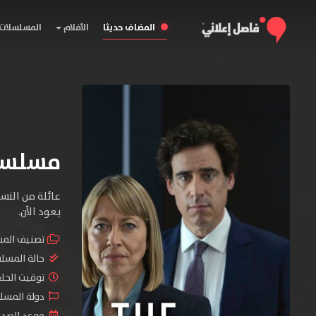
المضاف حديثا
الأفلام
المسلسلات
مسلسل The Split الموسم
عائلة من النسا
يعود اﻵن.
تصنيف الم
حالة المسل
توقيت الحلقات 
دولة المسلسل 
موعد الصدور : 