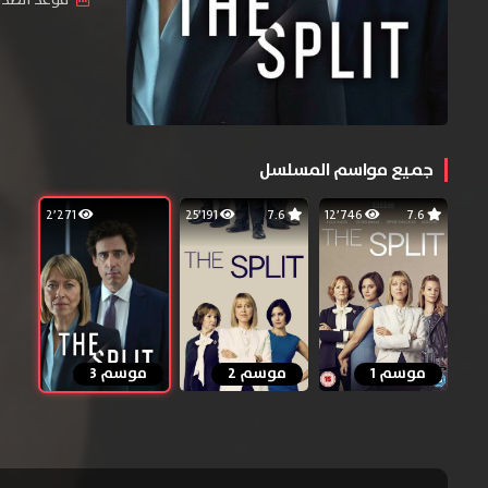
جميع مواسم المسلسل
2٬271
25٬191
7.6
12٬746
7.6
موسم 1
موسم 2
موسم 3