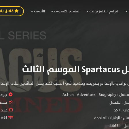
فاصل بل
البرامج التلفزيونية
القسم الاسيوي
الأنمي
 الثالث
 تراقي بالإعدام بطريقة وحشية في الحلبة لكنه يقتل القائمين على الإعدا
سلسل :
Biography
,
Adventure
,
Action
جودة 
سل :
مكتمل
مستو
: 57د
عدد الحل
ل : الولايات المتحدة
لغة ا
 #4663