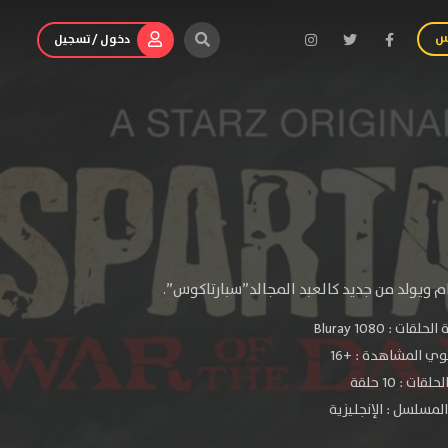
س
دخول / تسجيل
م ويولد من جديد كالعبد المجالد”سبارتاكوس”.
الحلقات :
1080 Bluray
ي المشاهدة :
+16
قات : 10 حلقة
لمسلسل : الإنجليزية