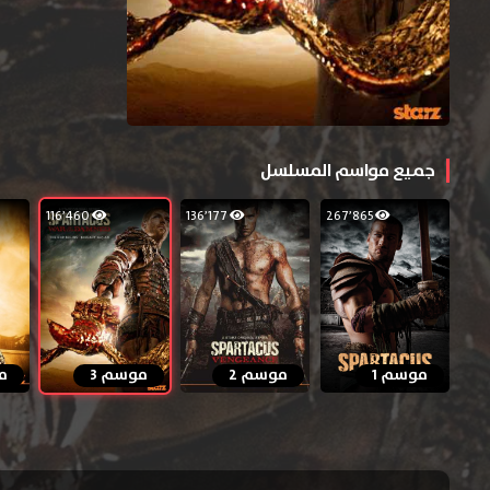
جميع مواسم المسلسل
116٬460
136٬177
267٬865
موسم 1
موسم 2
موسم 3
م