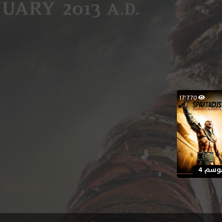
17٬770
وسم 4