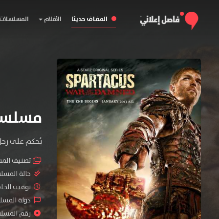
المضاف حديثا
الأفلام
المسلسلات
مسلسل Spartacus الموسم
يُحكم على رجل
تصنيف الم
حالة المسل
توقيت الحلقات 
دولة المسلس
رقم المسلسل :