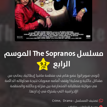
مسلسل The Sopranos الموسم
الرابع
9.2
/10
(توني سوبرانو) عضو هام في منظمة مافيا إيطالية، يعاني من
مشاكل عائلية وعملية! وتقف أمامه صعوبات نتيجة محاولاته الدائمة
في موازنة متطلباته المتعارضة بين منزله وعائلته والمنظمة
الإجرامية التي يشترك في
إدارتها.
تصنيف المسلسل :
Drama
,
Crime