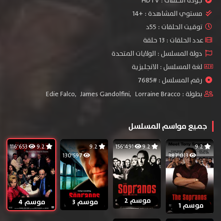
جودة الحلقات :
HDTV
مستوي المشاهدة :
+14
توقيت الحلقات : 55د
عدد الحلقات : 13 حلقة
دولة المسلسل : الولايات المتحدة
لغة المسلسل : الانجليزية
رقم المسلسل : #7685
بطولة :
Lorraine Bracco
,
James Gandolfini
,
Edie Falco
جميع مواسم المسلسل
116٬653
9.2
9.2
156٬491
9.2
9.2
130٬597
387٬013
موسم 2
موسم 3
موسم 4
موسم 1