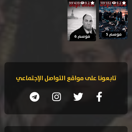
99٬439
9.2
119٬332
9.2
موسم 5
موسم 6
تابعونا على مواقع التواصل الإجتماعي