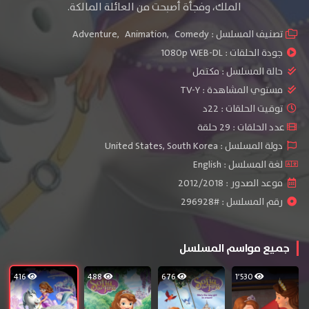
الملك، وفجأة أصبحت من العائلة المالكة.
تصنيف المسلسل :
Comedy
,
Animation
,
Adventure
جودة الحلقات :
1080p WEB-DL
حالة المسلسل :
مكتمل
مستوي المشاهدة :
TV-Y
توقيت الحلقات : 22د
عدد الحلقات : 29 حلقة
دولة المسلسل : United States, South Korea
لغة المسلسل : English
موعد الصدور : 2012/2018
رقم المسلسل : #296928
جميع مواسم المسلسل
416
488
676
1٬530