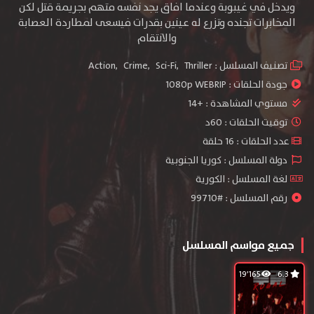
ويدخل في غيبوبة وعندما افاق يجد نفسه متهم بجريمة قتل لكن
المخابرات تجنده وتزرع له عينين بقدرات فيسعى لمطاردة العصابة
والانتقام
تصنيف المسلسل :
Thriller
,
Sci-Fi
,
Crime
,
Action
جودة الحلقات :
1080p WEBRIP
مستوي المشاهدة :
+14
توقيت الحلقات : 60د
عدد الحلقات : 16 حلقة
دولة المسلسل : كوريا الجنوبية
لغة المسلسل : الكورية
رقم المسلسل : #99710
جميع مواسم المسلسل
19٬165
6.3