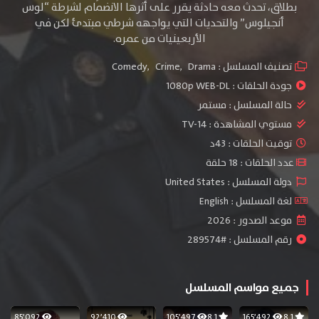
بطلاق، تحدث معه حادثة يقرر على أثرها الانضمام لشرطة “لوس
أنجيلوس” والتحديات التي يواجهه شرطي مبتدئ لكن في
الأربعينيات من عمره.
تصنيف المسلسل :
Drama
,
Crime
,
Comedy
جودة الحلقات :
1080p WEB-DL
حالة المسلسل :
مستمر
مستوي المشاهدة :
TV-14
توقيت الحلقات : 43د
عدد الحلقات : 18 حلقة
دولة المسلسل : United States
لغة المسلسل : English
موعد الصدور : 2026
رقم المسلسل : #289574
جميع مواسم المسلسل
85٬092
92٬410
105٬497
8.1
165٬492
8.1