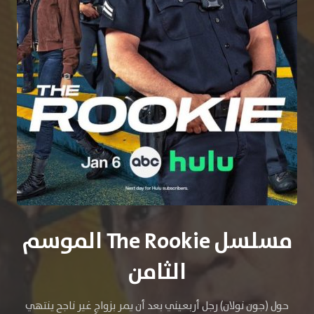
مسلسل The Rookie الموسم
الثامن
حول (جون نولان) رجل أربعيني بعد أن يمر بزواجٍ غير ناجح ينتهي