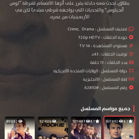
بطلاق، تحدث معه حادثة يقرر على أثرها الانضمام لشرطة “لوس
أنجيلوس” والتحديات التي يواجهه شرطي مبتدئ لكن في
الأربعينيات من عمره.
تصنيف المسلسل :
Drama
,
Crime
جودة الحلقات :
720p HDTV
مستوي المشاهدة :
TV-14
توقيت الحلقات : 43د
عدد الحلقات : 13 حلقة
دولة المسلسل : الولايات المتحده الأمريكيه
لغة المسلسل : الانجليزيه
رقم المسلسل : #62810
جميع مواسم المسلسل
85٬092
92٬409
105٬497
8.1
165٬492
8.1