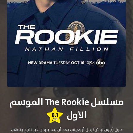
مسلسل The Rookie الموسم
الأول
8.1
/10
حول (جون نولان) رجل أربعيني بعد أن يمر بزواجٍ غير ناجح ينتهي