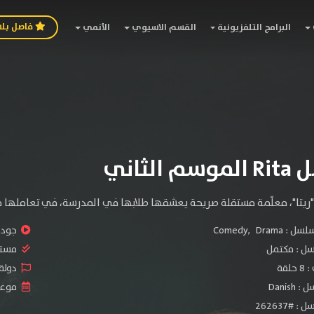
فاصل بل
البرامج التلفزيونية
القسم الاسيوي
الأنمي
الثاني
 "ريتا"، معلّمة مستقلة صريحة يعشقها طلابها في المدرسة، في تعاملها م
سلسل :
Drama
,
Comedy
جودة 
سل :
مكتمل
مستو
لقة
دولة ال
Danis
موعد ال
#262637