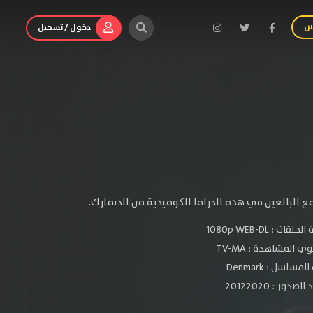
س
دخول / تسجيل
ع البالغين في هذه الدراما الكوميدية من الدنمارك.
الحلقات :
1080p WEB-DL
ي المشاهدة :
TV-MA
مسلسل : Denmark
صدور : 20122020