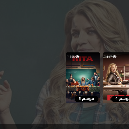
1٬458
1٬437
وسم 4
موسم 5