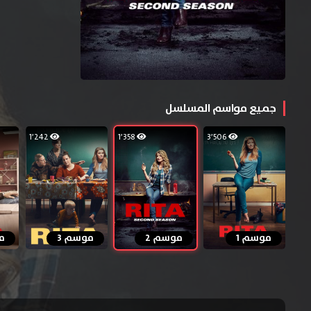
جميع مواسم المسلسل
1٬242
1٬358
3٬506
موسم 1
موسم 2
موسم 3
م