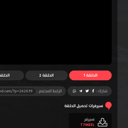
الحلقة 1
الحلقة 2
الحلقة 
شارك :
الرابط المختصر :
-hd.cam/?p=262639
سيرفرات تحميل الحلقة
سيرفر
T7MEEL