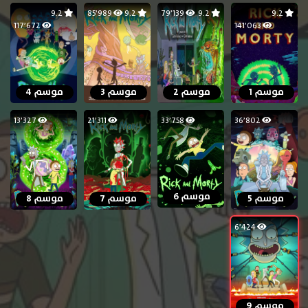
9.2
85٬989
9.2
79٬139
9.2
9.2
117٬672
141٬063
موسم 1
موسم 2
موسم 3
موسم 4
13٬327
21٬311
33٬758
36٬802
موسم 6
موسم 5
موسم 7
موسم 8
6٬424
موسم 9