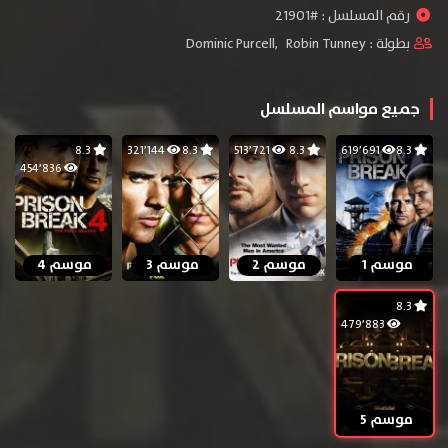
رقم المسلسل : #21901
بطولة :
Robin Tunney
,
Dominic Purcell
جميع مواسم المسلسل
8.3
321٬144
8.3
513٬721
8.3
619٬691
8.3
454٬836
موسم 1
موسم 2
موسم 3
موسم 4
8.3
479٬883
موسم 5