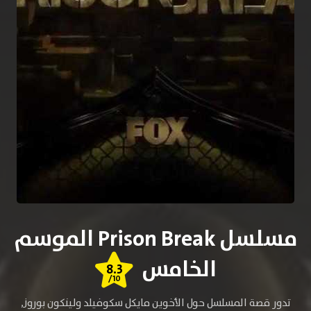
مسلسل Prison Break الموسم
الخامس
8.3
/10
تدور قصة المسلسل حول الأخوين مايكل سكوفيلد ولينكون بوروز,