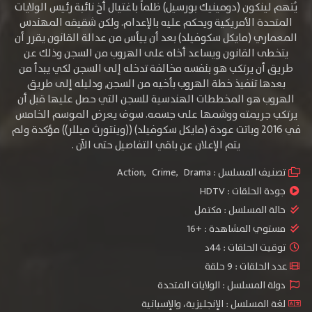
يُتهم لينكون (دومينيك بورسيل) ظلماً باغتيال أخ نائبة رئيس الولايات
المتحدة الأمريكية ويحكم عليه بالإعدام. ولكن شقيقه المهندس
المعماري (مايكل سكوفيلد) بعد أن ييأس من عدالة القانون يقرر أن
يتخطى القانون ويساعد أخاه على الهروب من السجن وذلك عن
طريق أن يرتكب هو بنفسه مخالفة تدخله إلى السجن لكي يبدأ من
بعدها تنفيذ خطة الهروب بأخيه من السجن, ودليله إلى طريق
الهروب هو المخططات الهندسية للسجن التي حصل عليها قبل أن
يرتكب جريمته ووشمها على جسمه. سوف يعرض الموسم الخامس
في 2016 وباتت عودة (مايكل سكوفيلد) ((وينتورث ميللر)) مؤكدة ولم
يتم الإعلان عن باقي التفاصيل حتى الآن .
تصنيف المسلسل :
Drama
,
Crime
,
Action
جودة الحلقات :
HDTV
حالة المسلسل :
مكتمل
مستوي المشاهدة :
+16
توقيت الحلقات : 44د
عدد الحلقات : 9 حلقة
دولة المسلسل : الولايات المتحدة
لغة المسلسل : الإنجليزية، والإسبانية