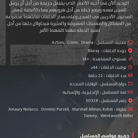
الوحيد الأن في أخية الأصغر الذي يفتعل جريمة من أجل أن يرسل
للسجن نفسه ويضع خطة من أجل هروبهم معا بالأضافة لبعض
المدنيين الأخريين في السجن وعلى مدار الحلقات تقابلهما مجموعة
من المشاكل والمعضلات المشوقة والمثيرة فيحاولان حلها من أجل
تنفيذ الخطة مهما كلفهما الأمر.
تصنيف المسلسل :
Drama
,
Crime
,
Action
جودة الحلقات :
Bluray
مستوي المشاهدة :
+14
توقيت الحلقات : 44د
عدد الحلقات : 22 حلقة
دولة المسلسل : الولايات المتحدة
لغة المسلسل : الإنجليزية، والإسبانية
رقم المسلسل : #5032
بطولة :
Robin
,
Marshall Allman
,
Dominic Purcell
,
Amaury Nolasco
Tunney
,
Wentworth Miller
جميع مواسم المسلسل