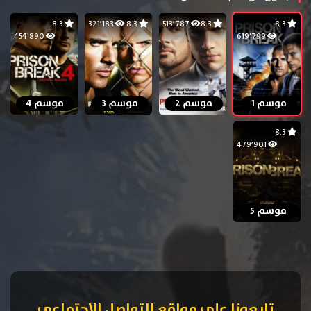
8.3
321٬183
8.3
513٬787
8.3
8.3
454٬890
619٬799
موسم 1
موسم 2
موسم 3
موسم 4
8.3
479٬901
موسم 5
تابعونا على مواقع التواصل الإجتماعي