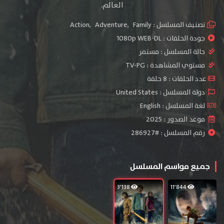
العالم.
تصنيف المسلسل :
Family
,
Adventure
,
Action
جودة الحلقات :
1080p WEB-DL
حالة المسلسل :
مستمر
مستوي المشاهدة :
TV-PG
عدد الحلقات : 8 حلقة
دولة المسلسل : United States
لغة المسلسل : English
موعد الصدور : 2025
رقم المسلسل : #286927
جميع مواسم المسلسل
3٬138
11٬844