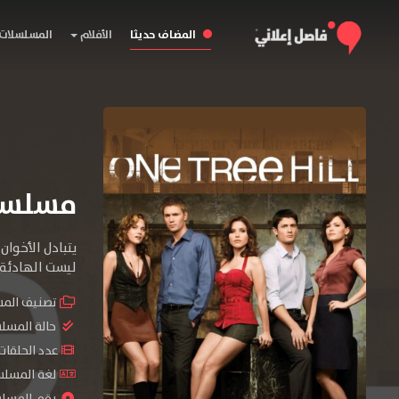
المضاف حديثا
الأفلام
المسلسلات
مسلسل One Tree Hill الموس
يتبادل الأخوا
ليست الهادئة، ب
تصنيف الم
حالة المسل
عدد الحلقات : 24 ح
لغة المسلسل : sh