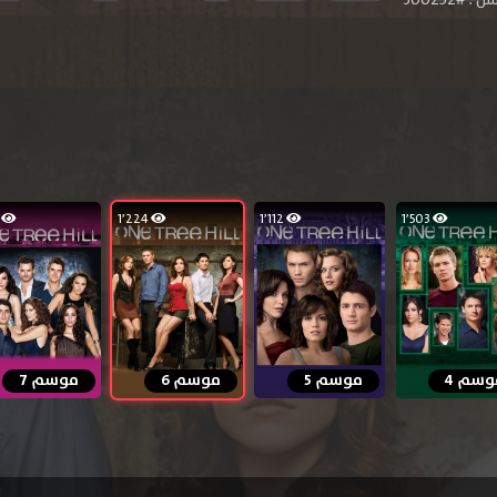
#300252
97
1٬224
1٬112
1٬503
وسم 4
موسم 5
موسم 6
موسم 7