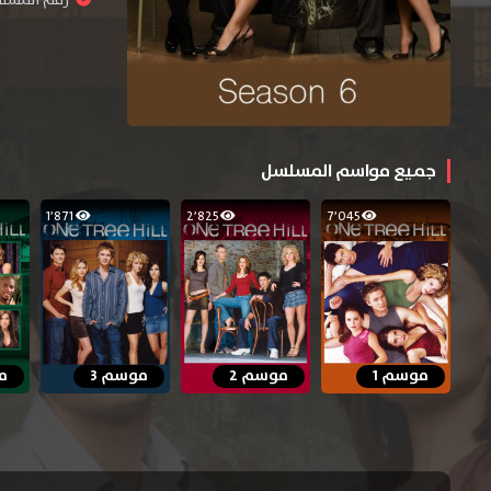
رقم المسلسل : 
جميع مواسم المسلسل
1٬871
2٬825
7٬045
موسم 1
موسم 2
موسم 3
م