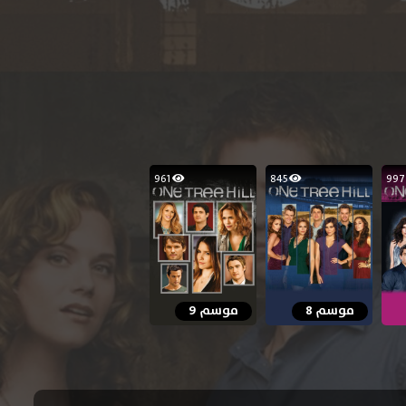
961
845
9
موسم 8
موسم 9