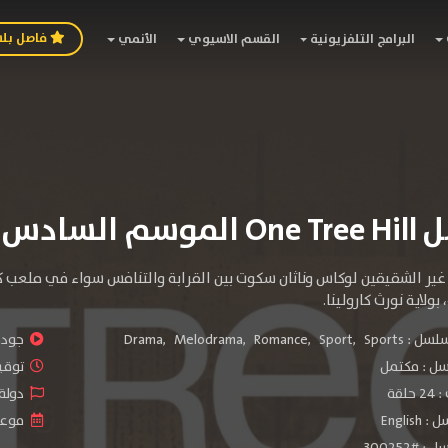
فاصل بل
البرامج التلفزيونية
القسم الاسيوي
الأنمي
م السادس
ن غير الشقيقين لوكاس وناثان سكوت بين القرابة والتنافس سواء في ملعب
ولاية نورث كارولينا.
سلسل :
Sports
,
Sport
,
Romance
,
Melodrama
,
Drama
جودة 
سل :
مكتمل
توقيت 
لقة
دولة الم
Engli
موعد الص