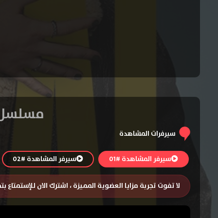
مسلسل Old Dog, New Tricks الموسم الأول – الح
سيرفرات المشاهدة
سيرفر المشاهدة #01
سيرفر المشاهدة #02
لا تفوت تجربة مزايا العضوية المميزة ، اشترك الان للإستمتاع ب