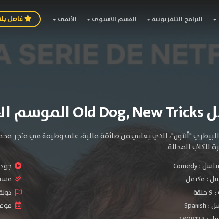
فاصل بل
البرامج التلفزيونية
القسم الاسيوي
الأنمي
موسم الأول
بيطري "أنتون"، الذي يعاني من ضائقة مالية، على وظيفة في متجر فخم للح
 للكلاب المدللة.
سلسل :
Comedy
جودة 
سل :
مكتمل
مستو
لقة
دولة ا
Spani
موعد ا