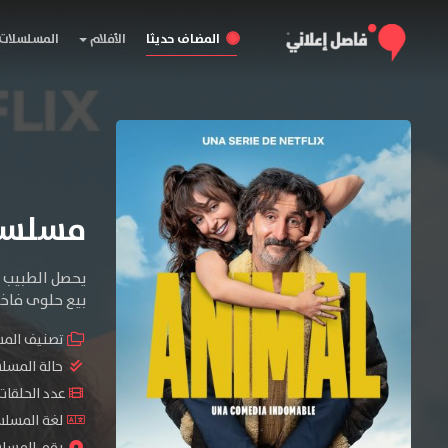
المضاف حديثا
الأفلام
المسلسلات
مسلسل Old Dog, New Tricks ال
يحصل الطبيب ال
بيع حلوى فاخرة
تصنيف الم
حالة المسل
عدد الحلقات : 9 ح
لغة المسلسل : sh