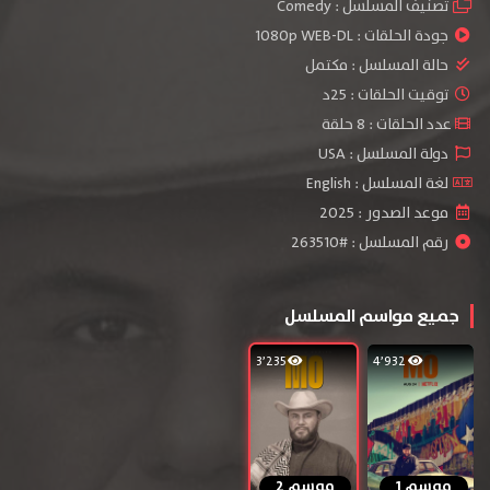
تصنيف المسلسل :
Comedy
جودة الحلقات :
1080p WEB-DL
حالة المسلسل :
مكتمل
توقيت الحلقات : 25د
عدد الحلقات : 8 حلقة
دولة المسلسل : USA
لغة المسلسل : English
موعد الصدور : 2025
رقم المسلسل : #263510
جميع مواسم المسلسل
3٬235
4٬932
موسم 1
موسم 2